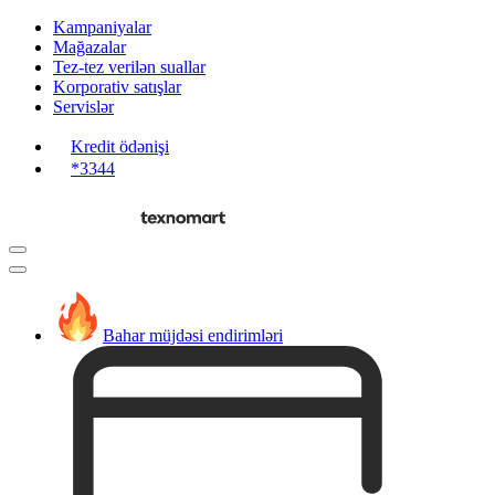
Kampaniyalar
Mağazalar
Tez-tez verilən suallar
Korporativ satışlar
Servislər
Kredit ödənişi
*3344
Bahar müjdəsi endirimləri