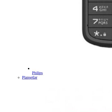
Philips
Planşetlər