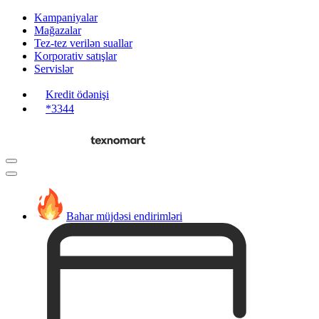
Kampaniyalar
Mağazalar
Tez-tez verilən suallar
Korporativ satışlar
Servislər
Kredit ödənişi
*3344
Bahar müjdəsi endirimləri