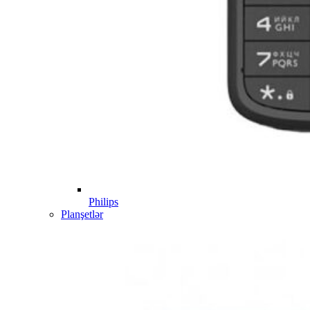
Philips
Planşetlər