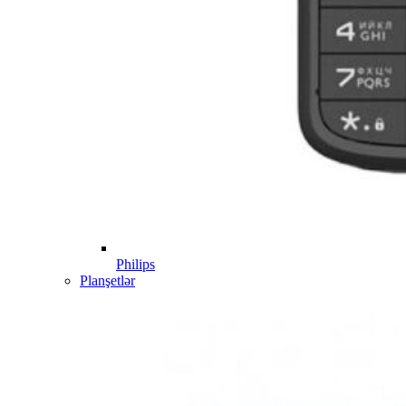
Philips
Planşetlər