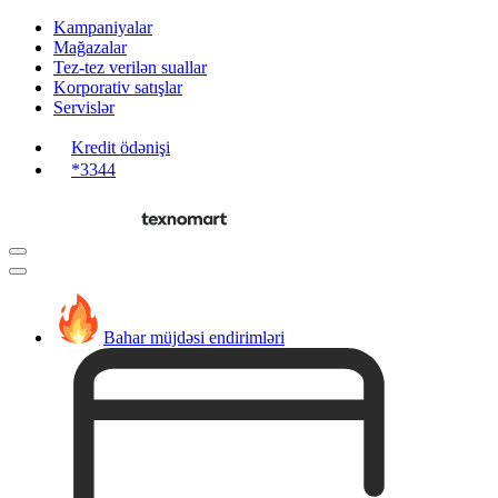
Kampaniyalar
Mağazalar
Tez-tez verilən suallar
Korporativ satışlar
Servislər
Kredit ödənişi
*3344
Bahar müjdəsi endirimləri