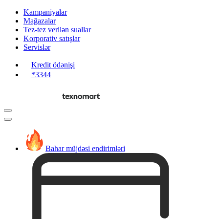
Kampaniyalar
Mağazalar
Tez-tez verilən suallar
Korporativ satışlar
Servislər
Kredit ödənişi
*3344
Bahar müjdəsi endirimləri