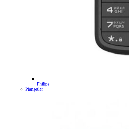
Philips
Planşetlər