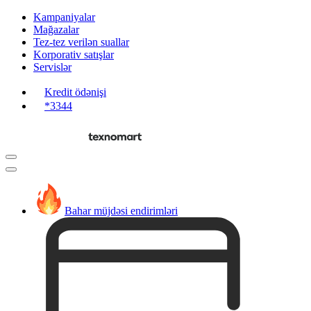
Kampaniyalar
Mağazalar
Tez-tez verilən suallar
Korporativ satışlar
Servislər
Kredit ödənişi
*3344
Bahar müjdəsi endirimləri