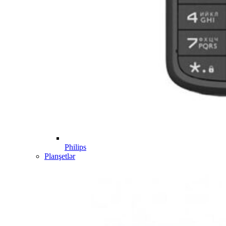
Philips
Planşetlər