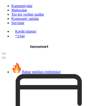
Kampaniyalar
Mağazalar
Tez-tez verilən suallar
Korporativ satışlar
Servislər
Kredit ödənişi
*3344
Bahar müjdəsi endirimləri