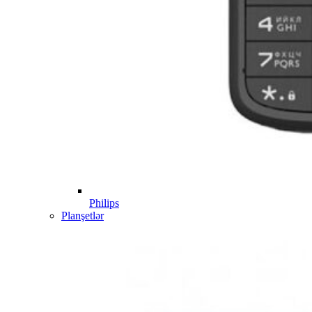
Philips
Planşetlər