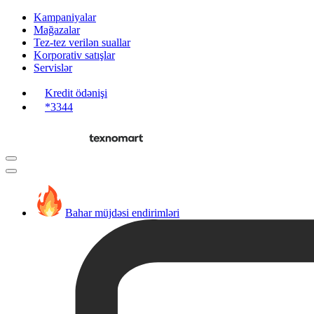
Kampaniyalar
Mağazalar
Tez-tez verilən suallar
Korporativ satışlar
Servislər
Kredit ödənişi
*3344
Bahar müjdəsi endirimləri