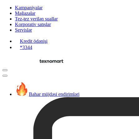
Kampaniyalar
Mağazalar
Tez-tez verilən suallar
Korporativ satışlar
Servislər
Kredit ödənişi
*3344
Bahar müjdəsi endirimləri