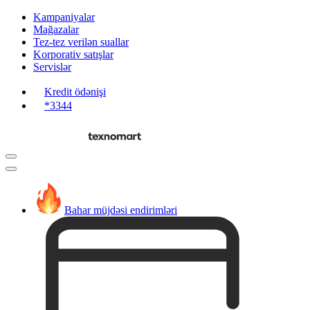
Kampaniyalar
Mağazalar
Tez-tez verilən suallar
Korporativ satışlar
Servislər
Kredit ödənişi
*3344
Bahar müjdəsi endirimləri