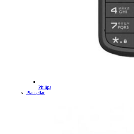
Philips
Planşetlər