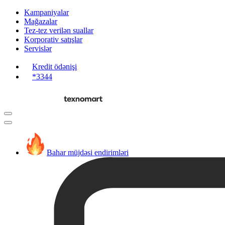
Kampaniyalar
Mağazalar
Tez-tez verilən suallar
Korporativ satışlar
Servislər
Kredit ödənişi
*3344
Bahar müjdəsi endirimləri