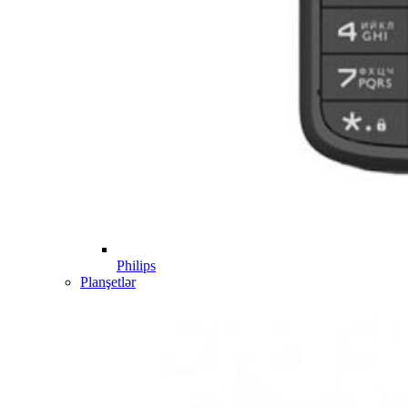
Philips
Planşetlər