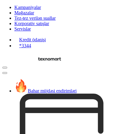
Kampaniyalar
Mağazalar
Tez-tez verilən suallar
Korporativ satışlar
Servislər
Kredit ödənişi
*3344
Bahar müjdəsi endirimləri