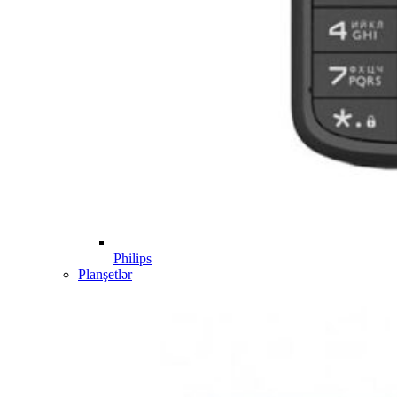
Philips
Planşetlər