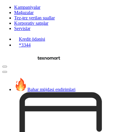
Kampaniyalar
Mağazalar
Tez-tez verilən suallar
Korporativ satışlar
Servislər
Kredit ödənişi
*3344
Bahar müjdəsi endirimləri