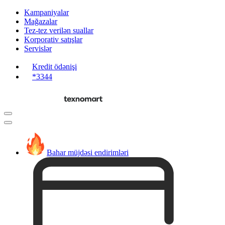
Kampaniyalar
Mağazalar
Tez-tez verilən suallar
Korporativ satışlar
Servislər
Kredit ödənişi
*3344
Bahar müjdəsi endirimləri