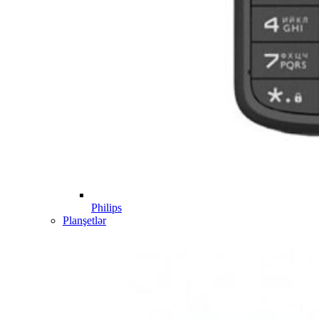
Philips
Planşetlər