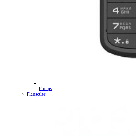
Philips
Planşetlər