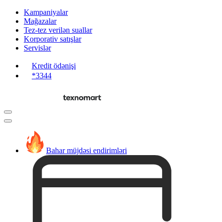
Kampaniyalar
Mağazalar
Tez-tez verilən suallar
Korporativ satışlar
Servislər
Kredit ödənişi
*3344
Bahar müjdəsi endirimləri