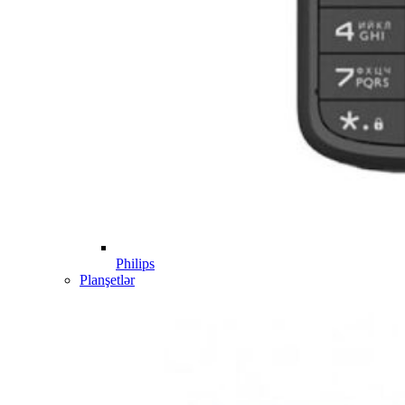
Philips
Planşetlər