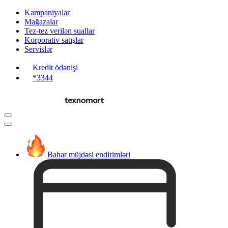
Kampaniyalar
Mağazalar
Tez-tez verilən suallar
Korporativ satışlar
Servislər
Kredit ödənişi
*3344
Bahar müjdəsi endirimləri