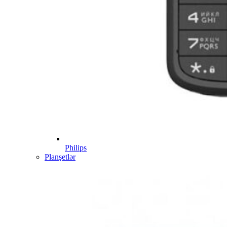
Philips
Planşetlər