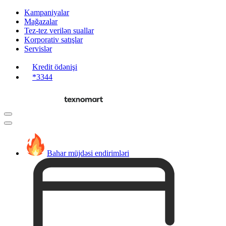
Kampaniyalar
Mağazalar
Tez-tez verilən suallar
Korporativ satışlar
Servislər
Kredit ödənişi
*3344
Bahar müjdəsi endirimləri