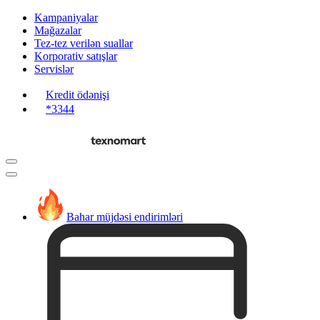
Kampaniyalar
Mağazalar
Tez-tez verilən suallar
Korporativ satışlar
Servislər
Kredit ödənişi
*3344
Bahar müjdəsi endirimləri