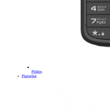
Philips
Planşetlər