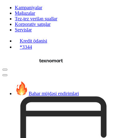
Kampaniyalar
Mağazalar
Tez-tez verilən suallar
Korporativ satışlar
Servislər
Kredit ödənişi
*3344
Bahar müjdəsi endirimləri