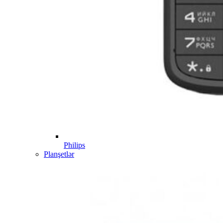
Philips
Planşetlər