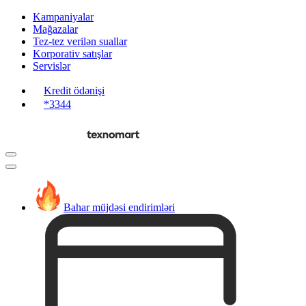
Kampaniyalar
Mağazalar
Tez-tez verilən suallar
Korporativ satışlar
Servislər
Kredit ödənişi
*3344
Bahar müjdəsi endirimləri