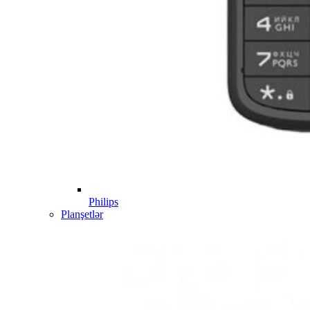
Philips
Planşetlər