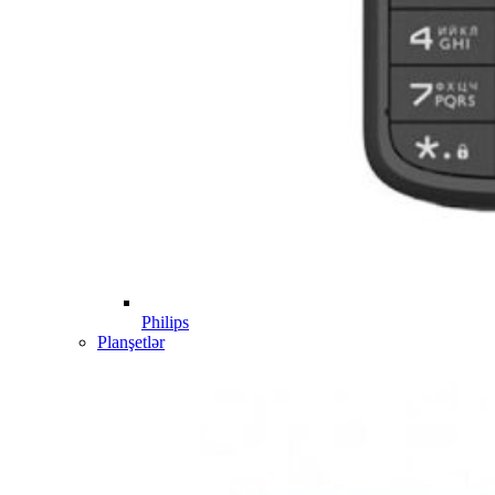
Philips
Planşetlər