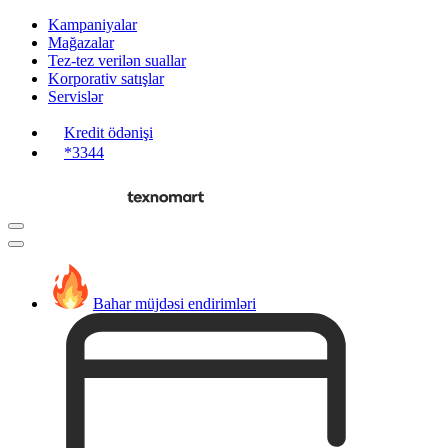
Kampaniyalar
Mağazalar
Tez-tez verilən suallar
Korporativ satışlar
Servislər
Kredit ödənişi
*3344
Bahar müjdəsi endirimləri