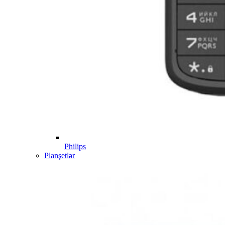
Philips
Planşetlər