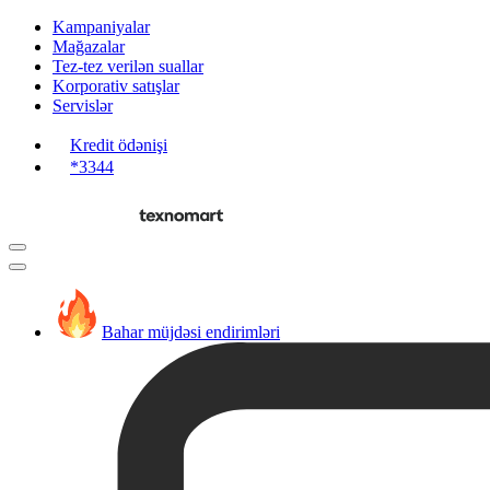
Kampaniyalar
Mağazalar
Tez-tez verilən suallar
Korporativ satışlar
Servislər
Kredit ödənişi
*3344
Bahar müjdəsi endirimləri