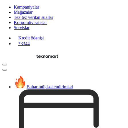
Kampaniyalar
Mağazalar
Tez-tez verilən suallar
Korporativ satışlar
Servislər
Kredit ödənişi
*3344
Bahar müjdəsi endirimləri