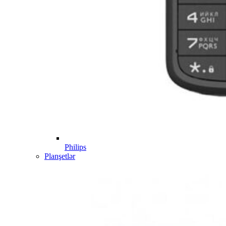
Philips
Planşetlər