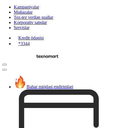
Kampaniyalar
Mağazalar
Tez-tez verilən suallar
Korporativ satışlar
Servislər
Kredit ödənişi
*3344
Bahar müjdəsi endirimləri