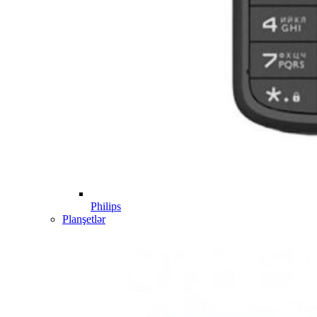
Philips
Planşetlər