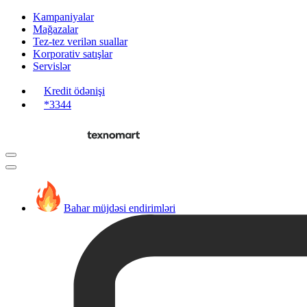
Kampaniyalar
Mağazalar
Tez-tez verilən suallar
Korporativ satışlar
Servislər
Kredit ödənişi
*3344
Bahar müjdəsi endirimləri