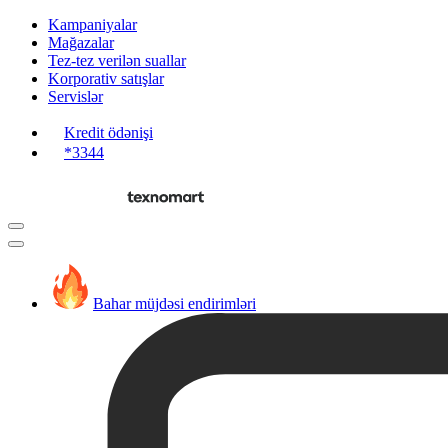
Kampaniyalar
Mağazalar
Tez-tez verilən suallar
Korporativ satışlar
Servislər
Kredit ödənişi
*3344
Bahar müjdəsi endirimləri