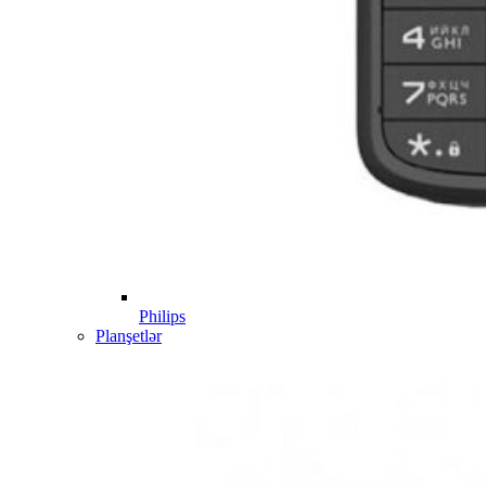
Philips
Planşetlər