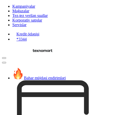
Kampaniyalar
Mağazalar
Tez-tez verilən suallar
Korporativ satışlar
Servislər
Kredit ödənişi
*3344
Bahar müjdəsi endirimləri