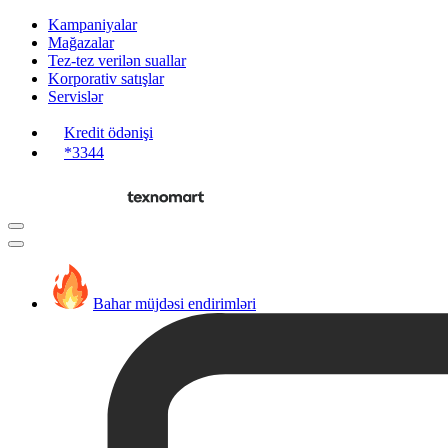
Kampaniyalar
Mağazalar
Tez-tez verilən suallar
Korporativ satışlar
Servislər
Kredit ödənişi
*3344
Bahar müjdəsi endirimləri