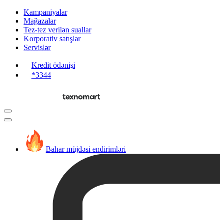
Kampaniyalar
Mağazalar
Tez-tez verilən suallar
Korporativ satışlar
Servislər
Kredit ödənişi
*3344
Bahar müjdəsi endirimləri