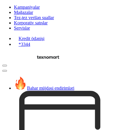
Kampaniyalar
Mağazalar
Tez-tez verilən suallar
Korporativ satışlar
Servislər
Kredit ödənişi
*3344
Bahar müjdəsi endirimləri