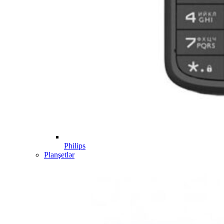
Philips
Planşetlər