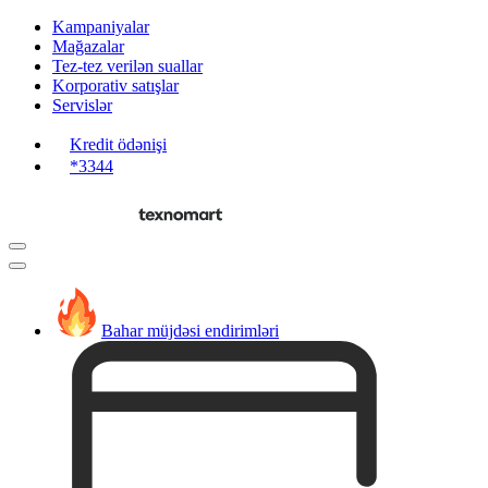
Kampaniyalar
Mağazalar
Tez-tez verilən suallar
Korporativ satışlar
Servislər
Kredit ödənişi
*3344
Bahar müjdəsi endirimləri