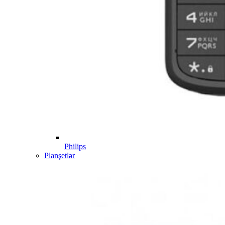
Philips
Planşetlər