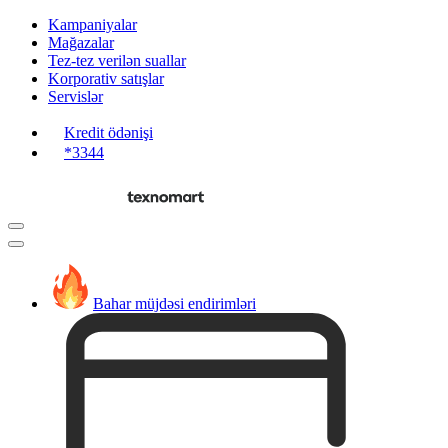
Kampaniyalar
Mağazalar
Tez-tez verilən suallar
Korporativ satışlar
Servislər
Kredit ödənişi
*3344
Bahar müjdəsi endirimləri