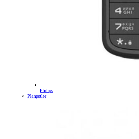
Philips
Planşetlər