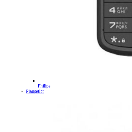
Philips
Planşetlər