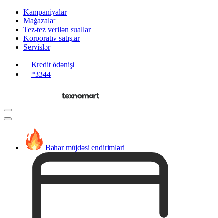
Kampaniyalar
Mağazalar
Tez-tez verilən suallar
Korporativ satışlar
Servislər
Kredit ödənişi
*3344
Bahar müjdəsi endirimləri