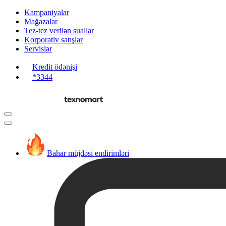
Kampaniyalar
Mağazalar
Tez-tez verilən suallar
Korporativ satışlar
Servislər
Kredit ödənişi
*3344
Bahar müjdəsi endirimləri