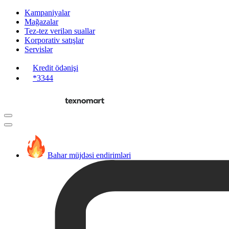
Kampaniyalar
Mağazalar
Tez-tez verilən suallar
Korporativ satışlar
Servislər
Kredit ödənişi
*3344
Bahar müjdəsi endirimləri