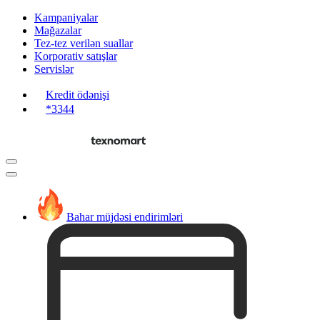
Kampaniyalar
Mağazalar
Tez-tez verilən suallar
Korporativ satışlar
Servislər
Kredit ödənişi
*3344
Bahar müjdəsi endirimləri