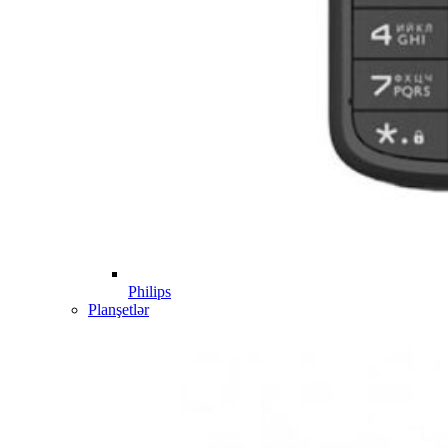
Philips
Planşetlər