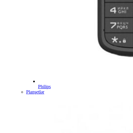
Philips
Planşetlər