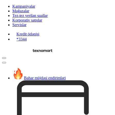
Kampaniyalar
Mağazalar
Tez-tez verilən suallar
Korporativ satışlar
Servislər
Kredit ödənişi
*3344
Bahar müjdəsi endirimləri