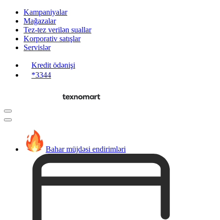
Kampaniyalar
Mağazalar
Tez-tez verilən suallar
Korporativ satışlar
Servislər
Kredit ödənişi
*3344
Bahar müjdəsi endirimləri