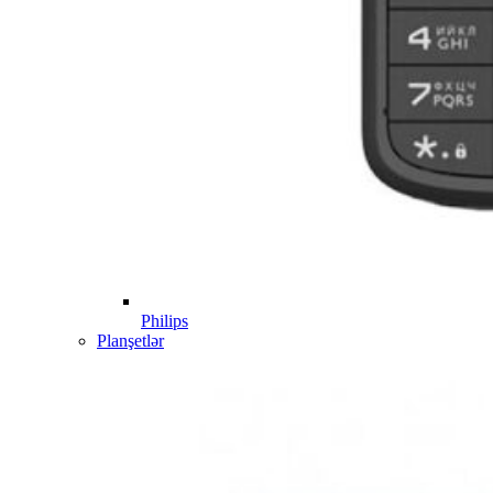
Philips
Planşetlər