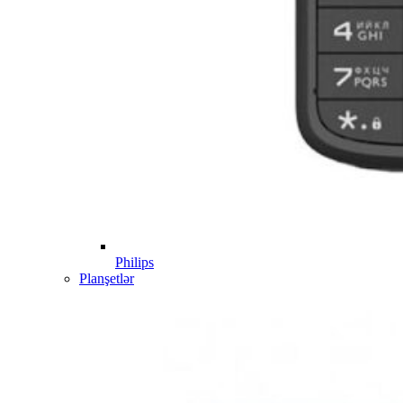
Philips
Planşetlər