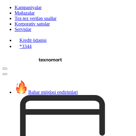
Kampaniyalar
Mağazalar
Tez-tez verilən suallar
Korporativ satışlar
Servislər
Kredit ödənişi
*3344
Bahar müjdəsi endirimləri