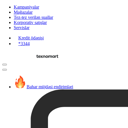
Kampaniyalar
Mağazalar
Tez-tez verilən suallar
Korporativ satışlar
Servislər
Kredit ödənişi
*3344
Bahar müjdəsi endirimləri