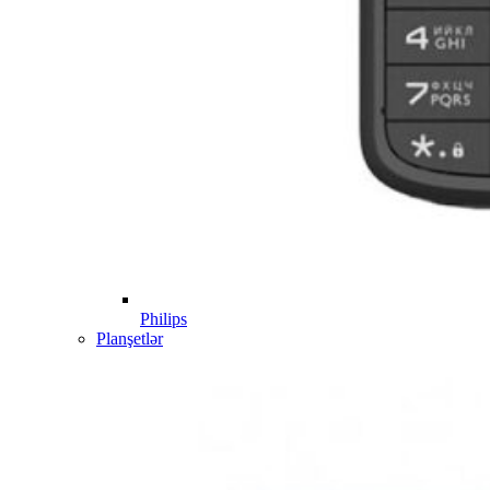
Philips
Planşetlər