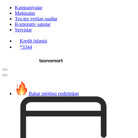
Kampaniyalar
Mağazalar
Tez-tez verilən suallar
Korporativ satışlar
Servislər
Kredit ödənişi
*3344
Bahar müjdəsi endirimləri