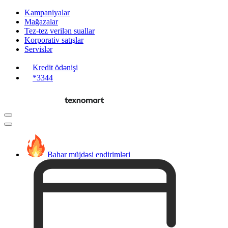
Kampaniyalar
Mağazalar
Tez-tez verilən suallar
Korporativ satışlar
Servislər
Kredit ödənişi
*3344
Bahar müjdəsi endirimləri