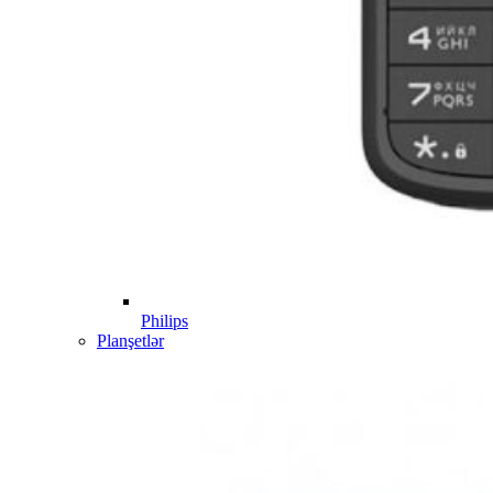
Philips
Planşetlər