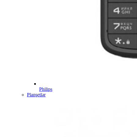
Philips
Planşetlər