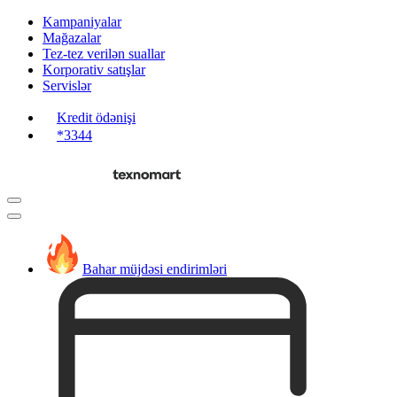
Kampaniyalar
Mağazalar
Tez-tez verilən suallar
Korporativ satışlar
Servislər
Kredit ödənişi
*3344
Bahar müjdəsi endirimləri