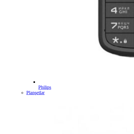
Philips
Planşetlər