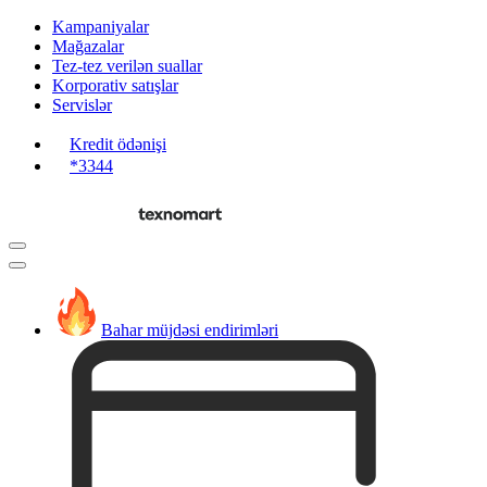
Kampaniyalar
Mağazalar
Tez-tez verilən suallar
Korporativ satışlar
Servislər
Kredit ödənişi
*3344
Bahar müjdəsi endirimləri