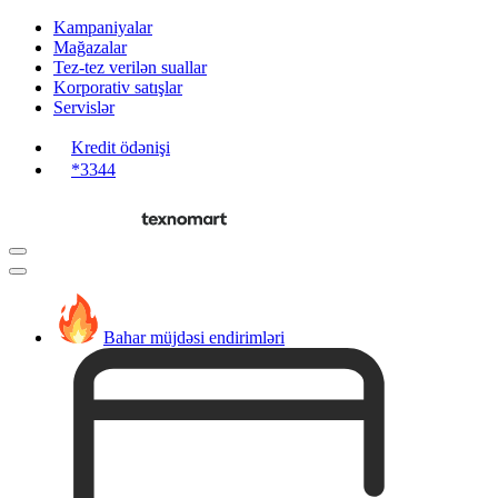
Kampaniyalar
Mağazalar
Tez-tez verilən suallar
Korporativ satışlar
Servislər
Kredit ödənişi
*3344
Bahar müjdəsi endirimləri