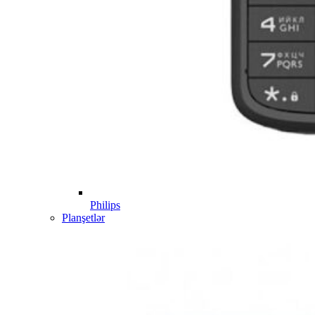
Philips
Planşetlər