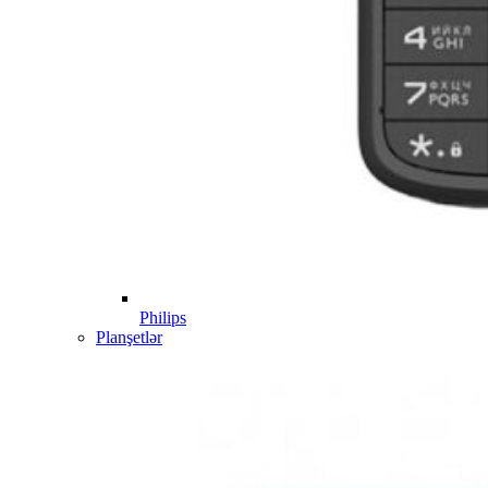
Philips
Planşetlər