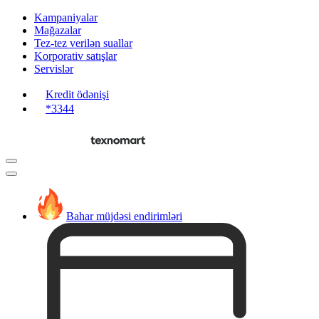
Kampaniyalar
Mağazalar
Tez-tez verilən suallar
Korporativ satışlar
Servislər
Kredit ödənişi
*3344
Bahar müjdəsi endirimləri