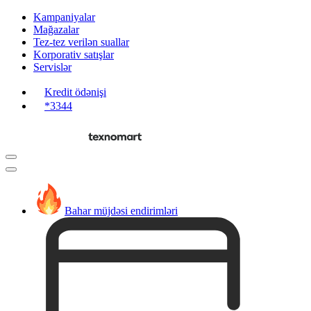
Kampaniyalar
Mağazalar
Tez-tez verilən suallar
Korporativ satışlar
Servislər
Kredit ödənişi
*3344
Bahar müjdəsi endirimləri