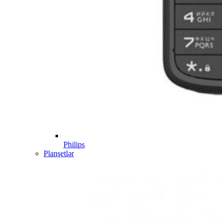
Philips
Planşetlər