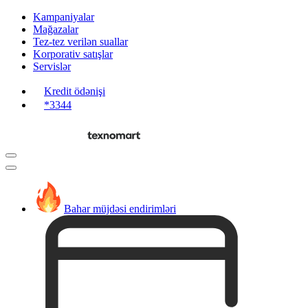
Kampaniyalar
Mağazalar
Tez-tez verilən suallar
Korporativ satışlar
Servislər
Kredit ödənişi
*3344
Bahar müjdəsi endirimləri