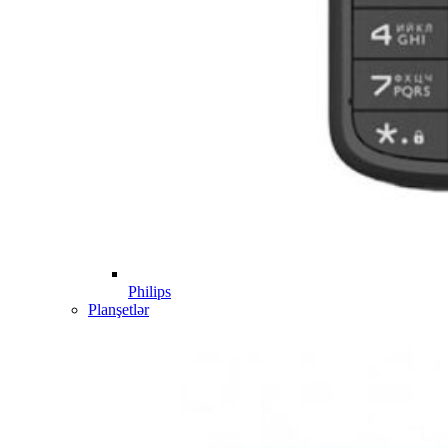
Philips
Planşetlər