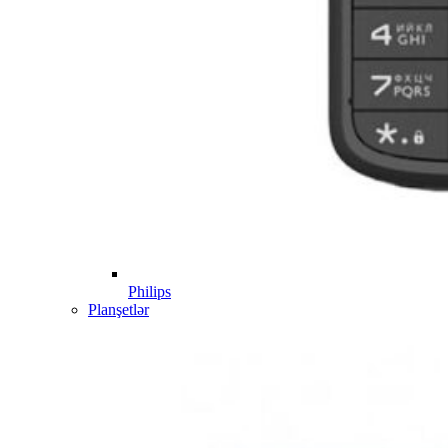
Philips
Planşetlər