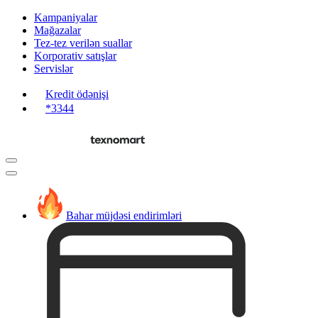
Kampaniyalar
Mağazalar
Tez-tez verilən suallar
Korporativ satışlar
Servislər
Kredit ödənişi
*3344
Bahar müjdəsi endirimləri