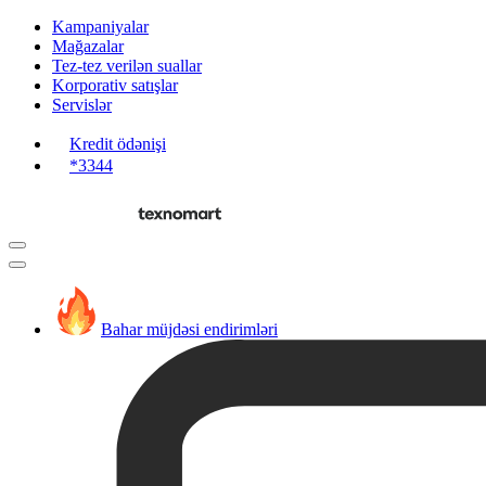
Kampaniyalar
Mağazalar
Tez-tez verilən suallar
Korporativ satışlar
Servislər
Kredit ödənişi
*3344
Bahar müjdəsi endirimləri